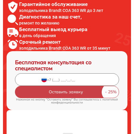
Гарантийное обслуживание
холодильника Brandt COA 363 WR до 3 лет
Диагностика за наш счет,
ремонт по желанию
Бесплатный выезд курьера
в день обращения
Срочный ремонт
холодильника Brandt COA 363 WR от 35 минут
Бесплатная консультация со
специалистом
Оставить заявку
Нажимая на кнопку "Оставить заявку" Вы соглашаетесь c
политикой
конфиденциальности