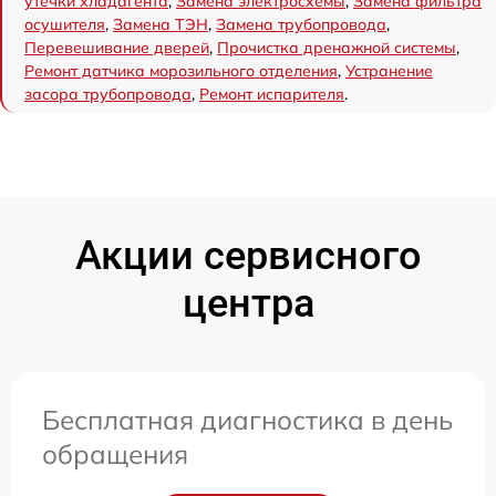
утечки хладагента
,
Замена электросхемы
,
Замена фильтра
осушителя
,
Замена ТЭН
,
Замена трубопровода
,
Перевешивание дверей
,
Прочистка дренажной системы
,
Ремонт датчика морозильного отделения
,
Устранение
засора трубопровода
,
Ремонт испарителя
.
Акции сервисного
центра
Бесплатная диагностика в день
обращения