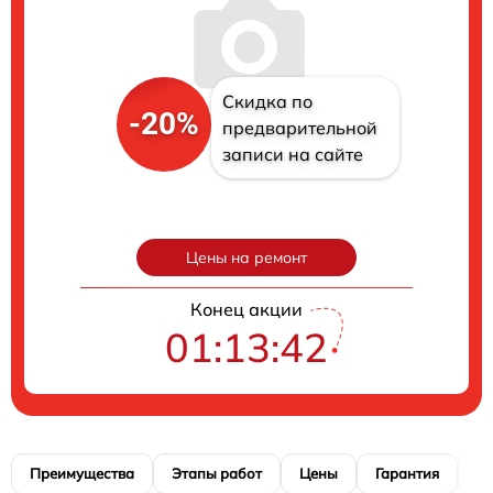
Скидка по
-20%
предварительной
записи на сайте
Цены на ремонт
Конец акции
01:13:41
Преимущества
Этапы работ
Цены
Гарантия
М