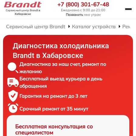
+7 (800) 301-67-48
Ежедневно с 9:00 до 21:00
Сервисный центр Brandt
в
Хабаровске
Позвонить
мне утром
Сервисный центр Brandt
Каталог устройств
Ремо
Диагностика холодильника
Brandt в Хабаровске
Диагностика за наш счет, ремонт по
желанию
Бесплатный выезд курьера в день
обращения
Гарантия на ремонт до 3 лет
Срочный ремонт от 35 минут
Бесплатная консультация со
специалистом