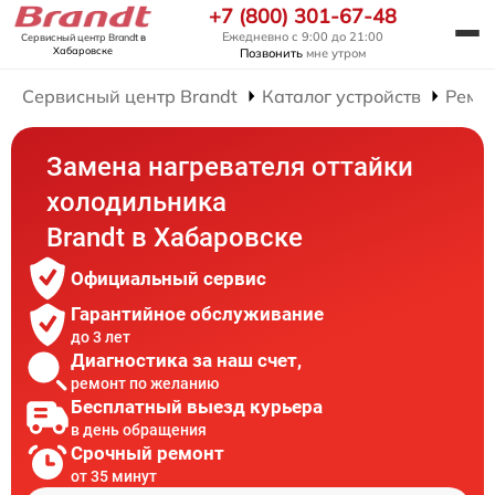
+7 (800) 301-67-48
Ежедневно с 9:00 до 21:00
Сервисный центр Brandt
в
Хабаровске
Позвонить
мне утром
Сервисный центр Brandt
Каталог устройств
Ремо
Замена нагревателя оттайки
холодильника
Brandt в Хабаровске
Официальный сервис
Гарантийное обслуживание
до 3 лет
Диагностика за наш счет,
ремонт по желанию
Бесплатный выезд курьера
в день обращения
Срочный ремонт
от 35 минут