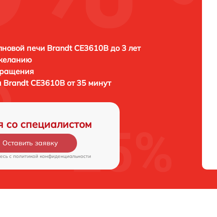
новой печи Brandt CE3610B до 3 лет
 желанию
бращения
 Brandt CE3610B от 35 минут
я со специалистом
Оставить заявку
есь c
политикой конфиденциальности