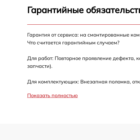
Замена вентилятора Brandt CE3610B
Гарантийные обязательст
Ремонт магнетрона Brandt CE3610B
Гарантия от сервиса: на смонтированные ко
Ремонт волновода Brandt CE3610B
Что считается гарантийным случаем?
Ремонт переключателей режимов Brandt
CE3610B
Для работ: Повторное проявление дефекта, 
запчасти).
Замена блока управления Brandt CE3610B
Для комплектующих: Внезапная поломка, отк
Замена силового трансформатора Brandt
CE3610B
Показать полностью
Ремонт двигателя поддона Brandt CE3610B
Ремонт механизма открывания двери Brand
CE3610B