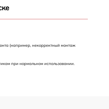
500 р
ске
500 р
500 р
500 р
монта (например, некорректный монтаж
590 р
стикам при нормальном использовании.
900 р
700 р
500 р