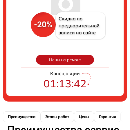
Скидка по
-20%
предварительной
записи на сайте
Цены на ремонт
Конец акции
01:13:41
Преимущества
Этапы работ
Цены
Гарантия
М