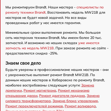
Мы ремонтируем Brandt. Наши мастера -
специалисты по
ремонту техники Brandt
. Восстановить модель MW21B для
мастеров не будет новой задачей. На все виды
проведенных работ у нас имеется гарантия.
Минимальные сроки выполнения ремонта. Мы большая
сеть мастерских техники Brandt. Мы имеем более 20 тыс.
запчастей. И возможно на наших складах
уже имеется
запчасть на модель MW21B
. При заказе ремонта на сайте -
предоставляется скидка -25%.
Знаем свое дело
Будьте уверены в профессионализме наших мастеров - они
с уверенностью выполнят ремонт Brandt MW21B. По
данным наших мастеров в Хабаровске по ремонту Brandt,
наиболее востребованы следующие услуги:
Замена
лампочки
,
Ремонт магнетрона
,
Ремонт механизма
открывания двери
,
Ремонт двигателя поддона
,
Замена
силового трансформатора
,
Замена блока управления
,
Ремонт переключателей режимов
,
Ремонт волновода
,