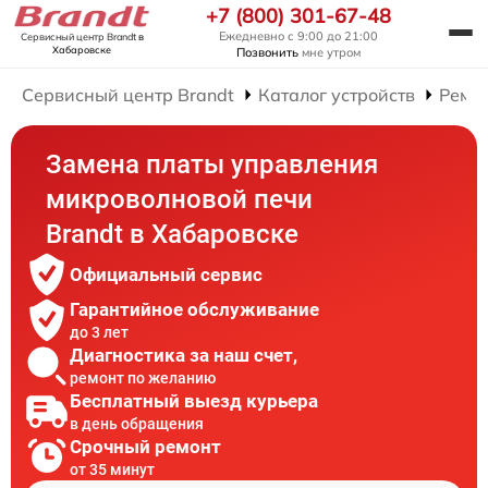
+7 (800) 301-67-48
Ежедневно с 9:00 до 21:00
Сервисный центр Brandt
в
Хабаровске
Позвонить
мне утром
Сервисный центр Brandt
Каталог устройств
Ремо
Замена платы управления
микроволновой печи
Brandt в Хабаровске
Официальный сервис
Гарантийное обслуживание
до 3 лет
Диагностика за наш счет,
ремонт по желанию
Бесплатный выезд курьера
в день обращения
Срочный ремонт
от 35 минут