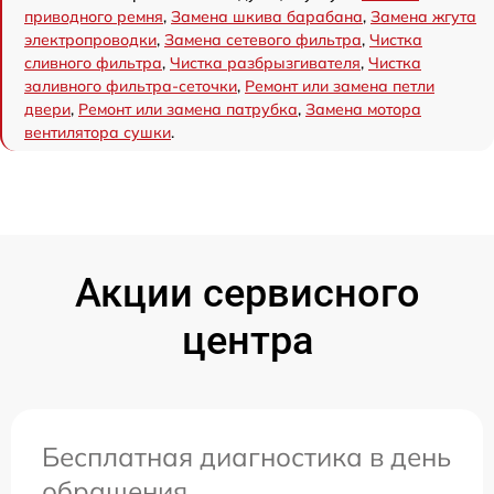
приводного ремня
,
Замена шкива барабана
,
Замена жгута
электропроводки
,
Замена сетевого фильтра
,
Чистка
сливного фильтра
,
Чистка разбрызгивателя
,
Чистка
заливного фильтра-сеточки
,
Ремонт или замена петли
двери
,
Ремонт или замена патрубка
,
Замена мотора
вентилятора сушки
.
Акции сервисного
центра
Бесплатная диагностика в день
обращения