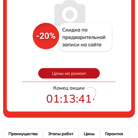
Скидка по
-20%
предварительной
записи на сайте
Цены на ремонт
Конец акции
01:13:40
Преимущества
Этапы работ
Цены
Гарантия
М