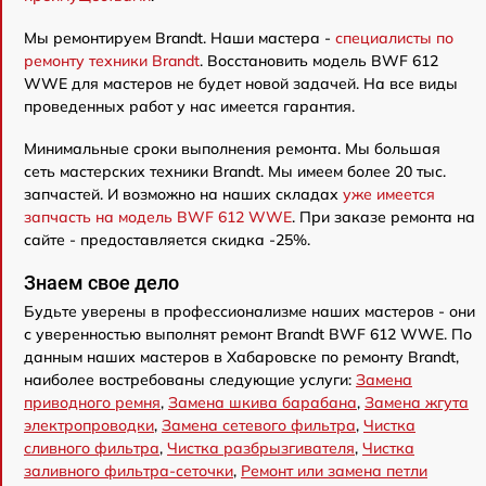
Мы ремонтируем Brandt. Наши мастера -
специалисты по
ремонту техники Brandt
. Восстановить модель BWF 612
WWE для мастеров не будет новой задачей. На все виды
проведенных работ у нас имеется гарантия.
Минимальные сроки выполнения ремонта. Мы большая
сеть мастерских техники Brandt. Мы имеем более 20 тыс.
запчастей. И возможно на наших складах
уже имеется
запчасть на модель BWF 612 WWE
. При заказе ремонта на
сайте - предоставляется скидка -25%.
Знаем свое дело
Будьте уверены в профессионализме наших мастеров - они
с уверенностью выполнят ремонт Brandt BWF 612 WWE. По
данным наших мастеров в Хабаровске по ремонту Brandt,
наиболее востребованы следующие услуги:
Замена
приводного ремня
,
Замена шкива барабана
,
Замена жгута
электропроводки
,
Замена сетевого фильтра
,
Чистка
сливного фильтра
,
Чистка разбрызгивателя
,
Чистка
заливного фильтра-сеточки
,
Ремонт или замена петли