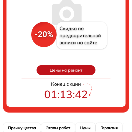
Скидка по
-20%
предварительной
записи на сайте
Цены на ремонт
Конец акции
01:13:41
Преимущества
Этапы работ
Цены
Гарантия
М