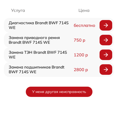
Услуга
Цена
Диагностика Brandt BWF 714S
бесплатно
WE
Замена приводного ремня
750 р
Brandt BWF 714S WE
Замена ТЭН Brandt BWF 714S
1200 р
WE
Замена подшипников Brandt
2800 р
BWF 714S WE
У меня другая неисправность