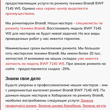
предоставляющих услуги по ремонту техники Brandt BWF
714S WE. Однако
наш сервис-центр выделяется
преимуществами
.
Мы ремонтируем Brandt. Наши мастера -
специалисты по
ремонту техники Brandt
. Восстановить модель BWF 714S
WE для мастеров не будет новой задачей. На все виды
проведенных работ у нас имеется гарантия.
Минимальные сроки выполнения ремонта. Мы большая
сеть мастерских техники Brandt. Мы имеем более 20 тыс.
запчастей. И возможно на наших складах
уже имеется
запчасть на модель BWF 714S WE
. При заказе ремонта на
сайте - предоставляется скидка -25%.
Знаем свое дело
Будьте уверены в профессионализме наших мастеров - они
с уверенностью выполнят ремонт Brandt BWF 714S WE. По
данным наших мастеров в Хабаровске по ремонту Brandt,
наиболее востребованы следующие услуги:
Замена
приводного ремня
,
Замена шкива барабана
,
Замена жгута