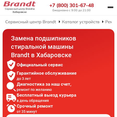
+7 (800) 301-67-48
Сервисный центр Brandt
в
Ежедневно с 9:00 до 21:00
Хабаровске
Сервисный центр Brandt
Каталог устройств
Ремо
Замена подшипников
стиральной машины
Brandt в Хабаровске
Официальный сервис
Гарантийное обслуживание
до 3 лет
Диагностика за наш счет,
ремонт по желанию
Бесплатный выезд курьера
в день обращения
Срочный ремонт
от 35 минут