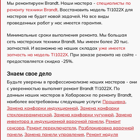
Мы ремонтируем Brandt. Наши мастера -
специалисты по
ремонту техники Brandt
. Восстановить модель TI1022X для
мастеров не будет новой задачей. На все виды
проведенных работ у нас имеется гарантия.
Минимальные сроки выполнения ремонта. Мы большая
сеть мастерских техники Brandt. Мы имеем более 20 тыс.
запчастей. И возможно на наших складах
уже имеется
запчасть на модель TI1022X
. При заказе ремонта на сайте -
предоставляется скидка -25%.
Знаем свое дело
Будьте уверены в профессионализме наших мастеров - они
с уверенностью выполнят ремонт Brandt TI1022X. По
данным наших мастеров в Хабаровске по ремонту Brandt,
наиболее востребованы следующие услуги:
Прошивка
,
Замена конфорки индукционной
,
Замена конфорки
стеклокерамической
,
Замена конфорки чугунной
,
Замена
инвентора в индукционной варочной панели
,
Ремонт
сенсора
,
Ремонт переключателя
,
Разблокировка варочной
панели
,
Замена панели управления
,
Ремонт модуля