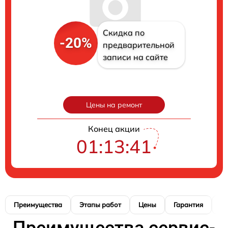
Скидка по
-20%
предварительной
записи на сайте
Цены на ремонт
Конец акции
01:13:40
Преимущества
Этапы работ
Цены
Гарантия
М